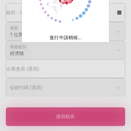
啟程 - 回程日期
乘客
1 位乘客
進行中請稍候...
客艙級別
經濟艙
企業會員 (選填)
促銷代碼 (選填)
搜尋航班