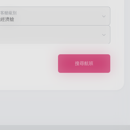
客艙級別
經濟艙
搜尋航班