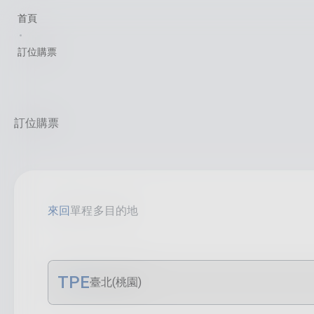
首頁
訂位購票
訂位購票
來回
單程
多目的地
TPE
臺北(桃園)