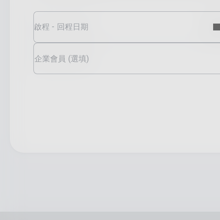
啟程 - 回程日期
企業會員 (選填)