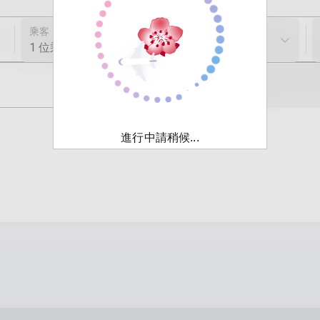
乘客
1 位乘客
促銷代碼 (選填)
進行中請稍候...