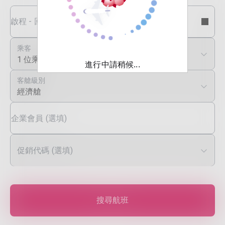
啟程 - 回程日期
乘客
1 位乘客
進行中請稍候...
客艙級別
經濟艙
企業會員 (選填)
促銷代碼 (選填)
搜尋航班