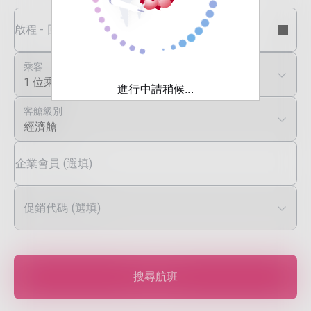
啟程 - 回程日期
乘客
1 位乘客
進行中請稍候...
客艙級別
經濟艙
企業會員 (選填)
促銷代碼 (選填)
搜尋航班