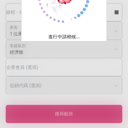
啟程 - 回程日期
乘客
1 位乘客
進行中請稍候...
客艙級別
經濟艙
企業會員 (選填)
促銷代碼 (選填)
搜尋航班