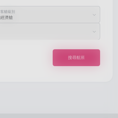
客艙級別
經濟艙
搜尋航班