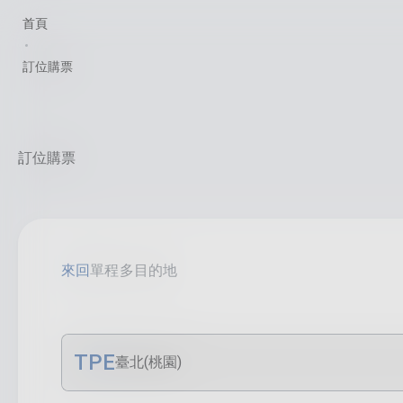
首頁
訂位購票
訂位購票
來回
單程
多目的地
TPE
臺北(桃園)