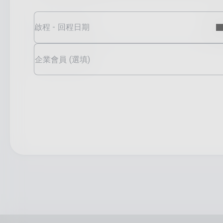
啟程 - 回程日期
企業會員 (選填)