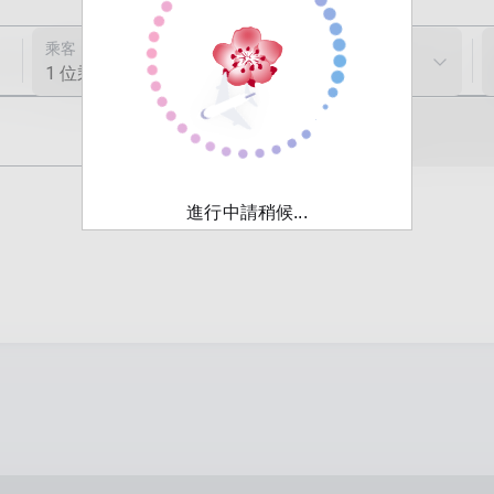
乘客
1 位乘客
促銷代碼 (選填)
進行中請稍候...