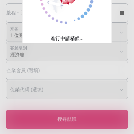
啟程 - 回程日期
乘客
1 位乘客
進行中請稍候...
客艙級別
經濟艙
企業會員 (選填)
促銷代碼 (選填)
搜尋航班